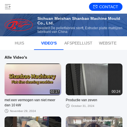
CONTACT
Sichuan Meishan Shanbao Machine Mould
Co., Ltd.
kwaliteit De pelletfabriek sterft, Extruder platte matrijzen
fabrikant van China
HUIS
VIDEO'S
AFSPEELLIJST
WEBSITE
Alle Video's
02:17
00:24
met een vermogen van niet meer
Productie van zeven
dan 10 kW
October 31, 2024
November 29, 2024