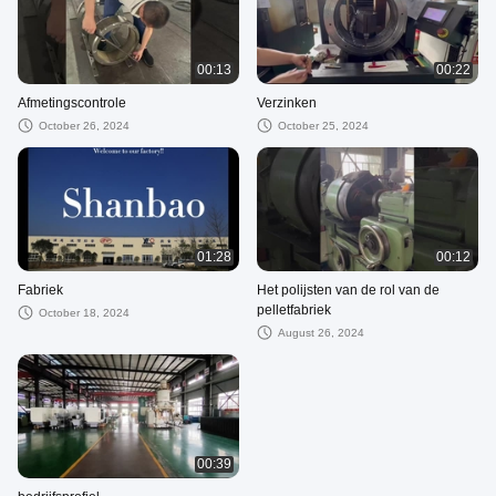
00:13
00:22
Afmetingscontrole
Verzinken
October 26, 2024
October 25, 2024
01:28
00:12
Fabriek
Het polijsten van de rol van de
pelletfabriek
October 18, 2024
August 26, 2024
00:39