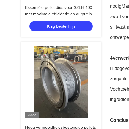
nodigMaar
Essentiële pellet dies voor SZLH 400
met maximale efficiëntie en output in
zwart voe
pellet manufacturin
Krijg Beste Prijs
slijtvast
ontwerpen
4Verwer
Hittegevo
zorgvuldi
Vochtbehe
ingrediën
video
Conclus
Hoog vermoeidheidsbestendige pellets