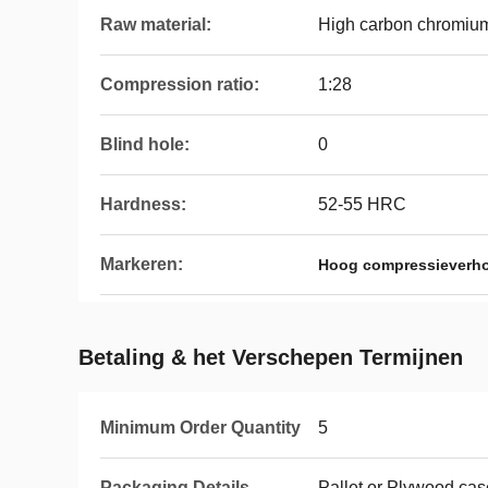
Raw material:
High carbon chromium 
Compression ratio:
1:28
Blind hole:
0
Hardness:
52-55 HRC
Markeren:
Hoog compressieverhou
Betaling & het Verschepen Termijnen
Minimum Order Quantity
5
Packaging Details
Pallet or Plywood cas