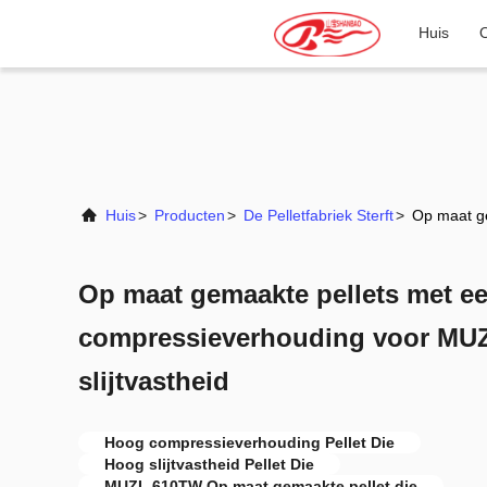
Huis
Huis
>
Producten
>
De Pelletfabriek Sterft
>
Op maat g
Op maat gemaakte pellets met e
compressieverhouding voor MU
slijtvastheid
Hoog compressieverhouding Pellet Die
Hoog slijtvastheid Pellet Die
MUZL 610TW Op maat gemaakte pellet die