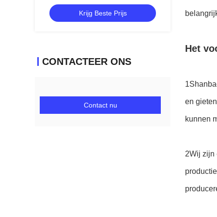
configuraties
Krijg Beste Prijs
belangrij
Het vo
CONTACTEER ONS
1Shanbao
en gieten
Contact nu
kunnen me
2Wij zijn
productie
producer