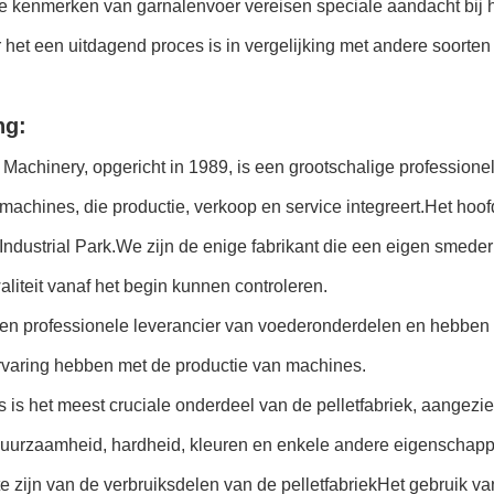
e kenmerken van garnalenvoer vereisen speciale aandacht bij h
het een uitdagend proces is in vergelijking met andere soorten 
ng:
achinery, opgericht in 1989, is een grootschalige professione
achines, die productie, verkoop en service integreert.Het hoo
ndustrial Park.We zijn de enige fabrikant die een eigen smederij
liteit vanaf het begin kunnen controleren.
een professionele leverancier van voederonderdelen en hebben 
ervaring hebben met de productie van machines.
s is het meest cruciale onderdeel van de pelletfabriek, aangezi
duurzaamheid, hardheid, kleuren en enkele andere eigenschappe
e zijn van de verbruiksdelen van de pelletfabriekHet gebruik van