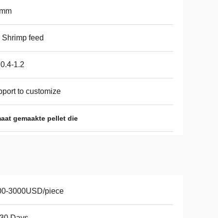
6mm
 Shrimp feed
0.4-1.2
port to customize
at gemaakte pellet die
00-3000USD/piece
-30 Days