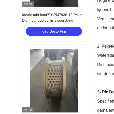
Hoge eiw
video
tijdens h
Ideale fabrikant'S CPM7936-12 Pellet
Verscheid
Die met hoge corrisieweerstand
de formul
Krijg Beste Prijs
2. Pellet
Waterstab
Dichthei
worden b
3- Die D
Specifiek
video
garnalen