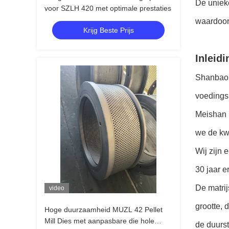
De uniek
voor SZLH 420 met optimale prestaties
waardoor 
Krijg Beste Prijs
Inleidi
Shanbao M
voedingsm
Meishan I
we de kwa
Wij zijn 
30 jaar 
De matrij
video
grootte, 
Hoge duurzaamheid MUZL 42 Pellet
Mill Dies met aanpasbare die hole
de duurst