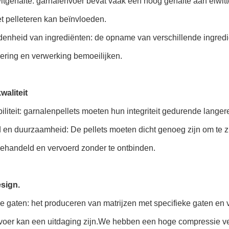
itgehalte: garnalenvoer bevat vaak een hoog gehalte aan eiwit
et pelleteren kan beïnvloeden.
enheid van ingrediënten: de opname van verschillende ingrediën
ering en verwerking bemoeilijken.
kwaliteit
iliteit: garnalenpellets moeten hun integriteit gedurende langer
d en duurzaamheid: De pellets moeten dicht genoeg zijn om te
ehandeld en vervoerd zonder te ontbinden.
esign.
e gaten: het produceren van matrijzen met specifieke gaten en
voer kan een uitdaging zijn.We hebben een hoge compressie ver