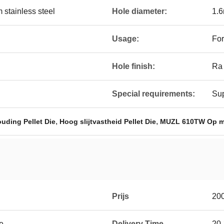
stainless steel
Hole diameter:
1.
Usage:
For
Hole finish:
Ra 
Special requirements:
Sup
,
,
ding Pellet Die
Hoog slijtvastheid Pellet Die
MUZL 610TW Op ma
Prijs
20
e
Delivery Time
20