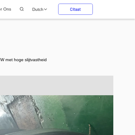
er Ons
Dutch
Citaat
 met hoge slijtvastheid