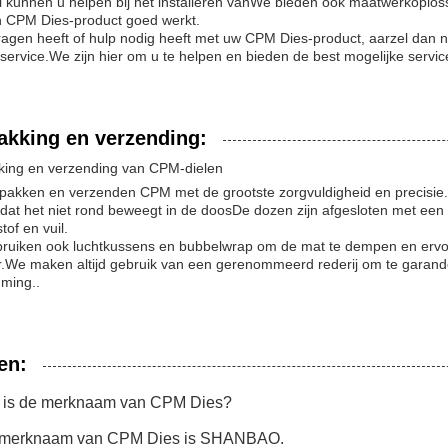
ci kunnen u helpen bij het installeren vanWe bieden ook maatwerkoplo
n CPM Dies-product goed werkt.
vragen heeft of hulp nodig heeft met uw CPM Dies-product, aarzel dan 
service.We zijn hier om u te helpen en bieden de best mogelijke servi
akking en verzending:
king en verzending van CPM-dielen
pakken en verzenden CPM met de grootste zorgvuldigheid en precisie.
odat het niet rond beweegt in de doosDe dozen zijn afgesloten met ee
tof en vuil.
uiken ook luchtkussens en bubbelwrap om de mat te dempen en ervoor te 
.We maken altijd gebruik van een gerenommeerd rederij om te garander
ming..
en:
t is de merknaam van CPM Dies?
 merknaam van CPM Dies is SHANBAO.