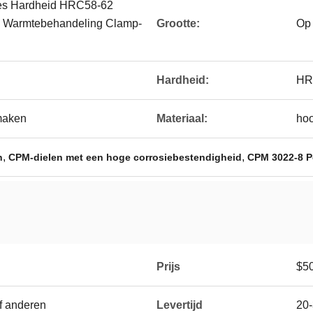
s Hardheid HRC58-62
g Warmtebehandeling Clamp-
Grootte:
Op
Hardheid:
HR
maken
Materiaal:
hoo
,
,
n
CPM-dielen met een hoge corrosiebestendigheid
CPM 3022-8 P
Prijs
$5
of anderen
Levertijd
20