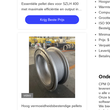
Hoogsne
Essentiële pellet dies voor SZLH 400
Warmte
met maximale efficiëntie en output in
Comput
pellet manufacturin
Groott
Krijg Beste Prijs
ISO 900
Bestel
Minima
Prijs: 
Verpakk
Levert
Betalin
Onde
CPM Die
levere
u alle 
video
Onze t
softwa
Hoog vermoeidheidsbestendige pellets
We bie