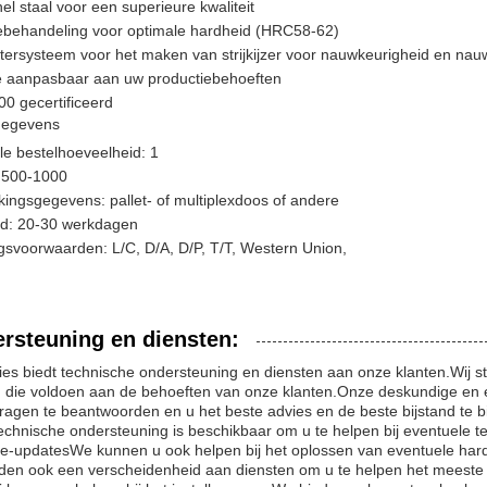
l staal voor een superieure kwaliteit
behandeling voor optimale hardheid (HRC58-62)
ersysteem voor het maken van strijkijzer voor nauwkeurigheid en nau
e aanpasbaar aan uw productiebehoeften
0 gecertificeerd
gegevens
le bestelhoeveelheid: 1
$ 500-1000
ingsgegevens: pallet- of multiplexdoos of andere
ijd: 20-30 werkdagen
gsvoorwaarden: L/C, D/A, D/P, T/T, Western Union,
rsteuning en diensten:
s biedt technische ondersteuning en diensten aan onze klanten.Wij st
n die voldoen aan de behoeften van onze klanten.Onze deskundige en
vragen te beantwoorden en u het beste advies en de beste bijstand te b
echnische ondersteuning is beschikbaar om u te helpen bij eventuele
re-updatesWe kunnen u ook helpen bij het oplossen van eventuele har
den ook een verscheidenheid aan diensten om u te helpen het meeste 