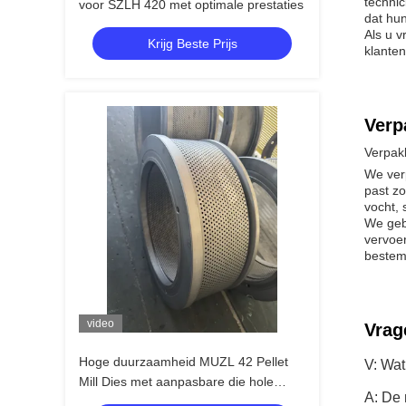
techni
voor SZLH 420 met optimale prestaties
dat hu
Als u 
Krijg Beste Prijs
klanten
Verp
Verpak
We ver
past z
vocht, s
We gebr
vervoer
bestem
video
Vrag
Hoge duurzaamheid MUZL 42 Pellet
V: Wa
Mill Dies met aanpasbare die hole
A: De
configuraties