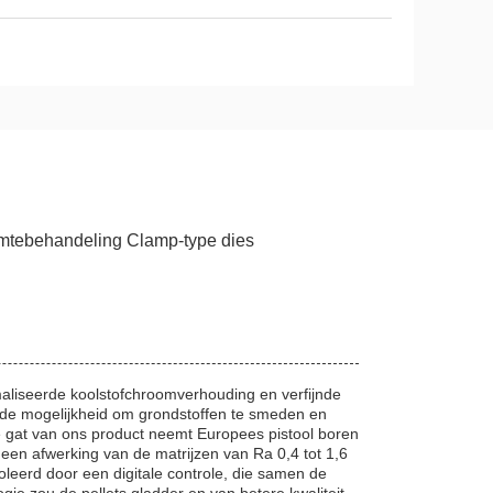
tebehandeling Clamp-type dies
maliseerde koolstofchroomverhouding en verfijnde
de mogelijkheid om grondstoffen te smeden en
gat van ons product neemt Europees pistool boren
en afwerking van de matrijzen van Ra 0,4 tot 1,6
leerd door een digitale controle, die samen de
gie zou de pellets gladder en van betere kwaliteit