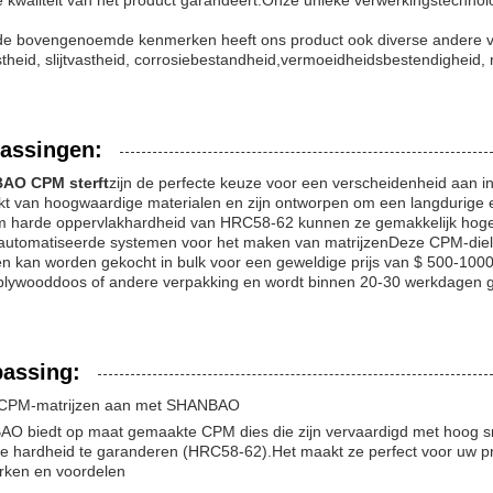
.
de bovengenoemde kenmerken heeft ons product ook diverse andere voo
theid, slijtvastheid, corrosiebestandheid,vermoeidheidsbestendigheid,
assingen:
AO CPM sterft
zijn de perfecte keuze voor een verscheidenheid aan i
t van hoogwaardige materialen en zijn ontworpen om een langdurige e
m harde oppervlakhardheid van HRC58-62 kunnen ze gemakkelijk hoge
automatiseerde systemen voor het maken van matrijzenDeze CPM-dielen 
.en kan worden gekocht in bulk voor een geweldige prijs van $ 500-10
, plywooddoos of andere verpakking en wordt binnen 20-30 werkdagen g
assing:
 CPM-matrijzen aan met SHANBAO
O biedt op maat gemaakte CPM dies die zijn vervaardigd met hoog s
le hardheid te garanderen (HRC58-62).Het maakt ze perfect voor uw pr
ken en voordelen