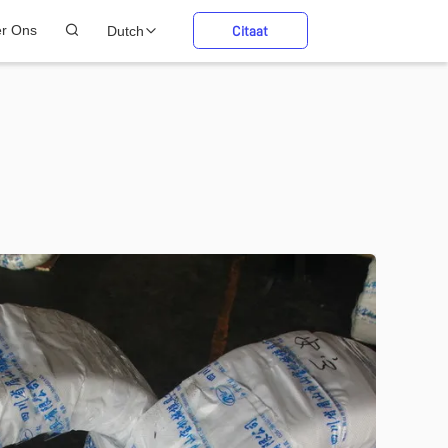
er Ons
Dutch
Citaat