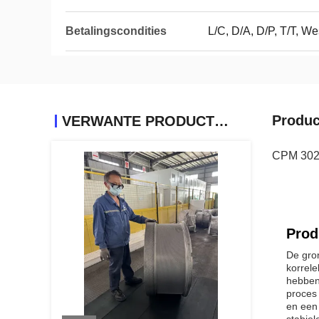
Betalingscondities
L/C, D/A, D/P, T/T, We
Produc
VERWANTE PRODUCTEN
CPM 3022
Prod
De gro
korrel
hebben
proces
en een 
stabiel