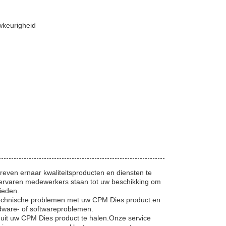
wkeurigheid
reven ernaar kwaliteitsproducten en diensten te
 ervaren medewerkers staan tot uw beschikking om
ieden.
 technische problemen met uw CPM Dies product.en
dware- of softwareproblemen.
uit uw CPM Dies product te halen.Onze service