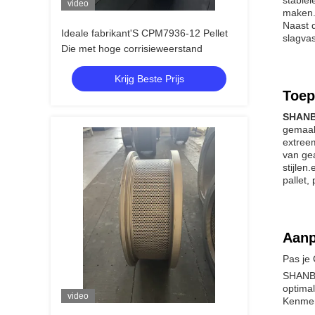
video
maken
Naast 
Ideale fabrikant'S CPM7936-12 Pellet
slagvas
Die met hoge corrisieweerstand
Krijg Beste Prijs
Toep
SHANB
gemaak
extree
van ge
stijlen
pallet
Aanp
Pas je
SHANBA
optima
video
Kenmer