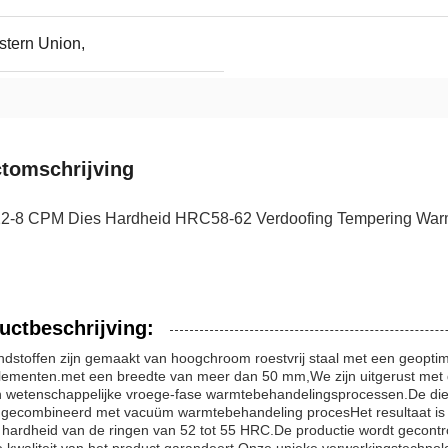
stern Union,
tomschrijving
-8 CPM Dies Hardheid HRC58-62 Verdoofing Tempering Warm
uctbeschrijving:
ndstoffen zijn gemaakt van hoogchroom roestvrij staal met een geopti
elementen.met een breedte van meer dan 50 mm,We zijn uitgerust met 
 wetenschappelijke vroege-fase warmtebehandelingsprocessen.De die 
 gecombineerd met vacuüm warmtebehandeling procesHet resultaat is e
hardheid van de ringen van 52 tot 55 HRC.De productie wordt gecontro
e kwaliteit van het product garandeert.Onze unieke verwerkingstechnolo