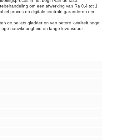
delingsproces in het begin van de fase.
tebehandeling om een afwerking van Ra 0,4 tot 1
abiel proces en digitale controle garanderen een
n de pellets gladder en van betere kwaliteit.hoge
 hoge nauwkeurigheid en lange levensduur.