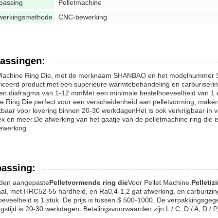
passing
Pelletmachine
werkingsmethode
CNC-bewerking
assingen:
 Machine Ring Die, met de merknaam SHANBAO en het modelnummer SZL
ficeerd product met een superieure warmtebehandeling en carburisering
een diafragma van 1-12 mmMet een minimale bestelhoeveelheid van 1 en
e Ring Die perfect voor een verscheidenheid aan pelletvorming, maken
baar voor levering binnen 20-30 werkdagenHet is ook verkrijgbaar in ve
ex en meer.De afwerking van het gaatje van de pelletmachine ring die 
werking.
assing:
den aangepaste
Pelletvormende ring die
Voor Pellet Machine.
Pelletiz
aal, met HRC52-55 hardheid, en Ra0,4-1,2 gat afwerking, en carburi
eveelheid is 1 stuk. De prijs is tussen $ 500-1000. De verpakkingsgegev
gstijd is 20-30 werkdagen. Betalingsvoorwaarden zijn L / C, D / A, D /