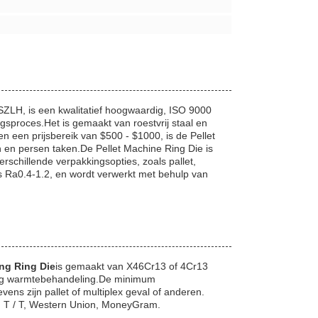
H, is een kwalitatief hoogwaardig, ISO 9000
sproces.Het is gemaakt van roestvrij staal en
 een prijsbereik van $500 - $1000, is de Pellet
 en persen taken.De Pellet Machine Ring Die is
rschillende verpakkingsopties, zoals pallet,
is Ra0.4-1.2, en wordt verwerkt met behulp van
ing Ring Die
is gemaakt van X46Cr13 of 4Cr13
zing warmtebehandeling.De minimum
ens zijn pallet of multiplex geval of anderen.
 P, T / T, Western Union, MoneyGram.