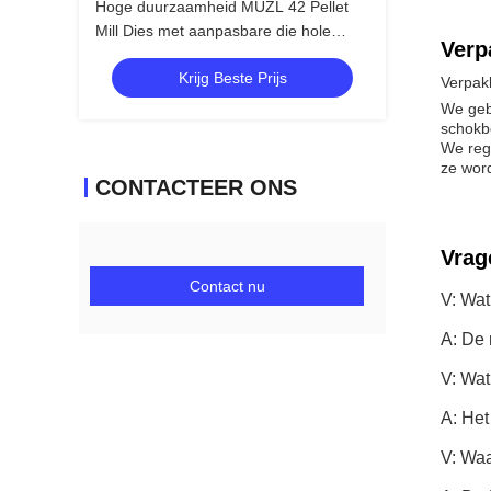
Hoge duurzaamheid MUZL 42 Pellet
Mill Dies met aanpasbare die hole
Verp
configuraties
Krijg Beste Prijs
Verpakk
We geb
schokbe
We reg
ze wor
CONTACTEER ONS
Vrag
Contact nu
V: Wat
A: De
V: Wat
A: He
V: Waa