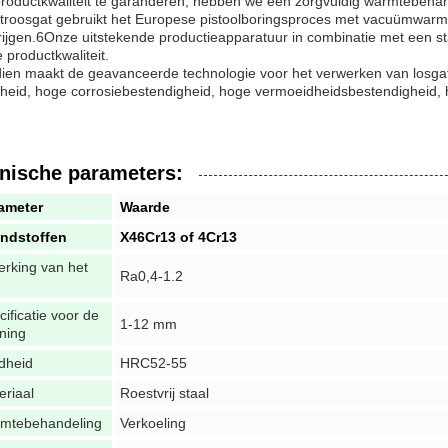
productkwaliteit te garanderen, hebben we een zorgvuldig warmtebehan
troosgat gebruikt het Europese pistoolboringsproces met vacuümwarm
rijgen.6Onze uitstekende productieapparatuur in combinatie met een st
e productkwaliteit.
ien maakt de geavanceerde technologie voor het verwerken van losgate
astheid, hoge corrosiebestendigheid, hoge vermoeidheidsbestendigheid,
nische parameters:
ameter
Waarde
ndstoffen
X46Cr13 of 4Cr13
erking van het
Ra0,4-1.2
ificatie voor de
1-12 mm
ning
dheid
HRC52-55
eriaal
Roestvrij staal
mtebehandeling
Verkoeling