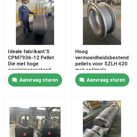
Ongeveer ons
Fabrieksreis
Ideale fabrikant'S
Hoog
Kwaliteitscontrole
CPM7936-12 Pellet
vermoeidheidsbestendige
Die met hoge
pellets voor SZLH 420
corrisieweerstand
met optimale
Contacteer ons
prestaties
Aanvraag sturen
Aanvraag sturen
Nieuws
Gevallen
Verzoek om een Citaat