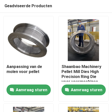
Geadviseerde Producten
Aanpassing van de
Shaanbao Machinery
molen voor pellet
Pellet Mill Dies High
Precision Ring Die
Huis
voor voermachines
Aanvraag sturen
Aanvraag sturen
Producten
Video's