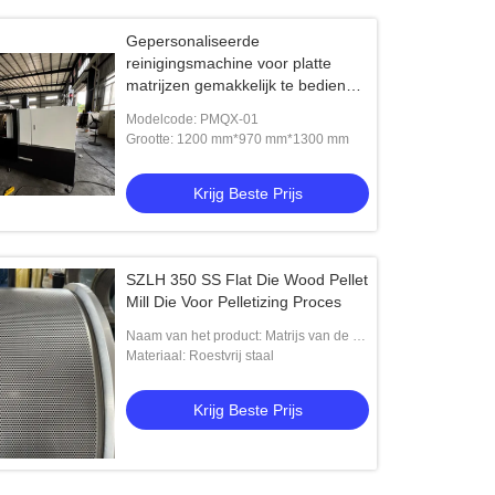
Gepersonaliseerde
reinigingsmachine voor platte
matrijzen gemakkelijk te bedienen
en snel schoonmaken
Modelcode: PMQX-01
Grootte: 1200 mm*970 mm*1300 mm
Krijg Beste Prijs
SZLH 350 SS Flat Die Wood Pellet
Mill Die Voor Pelletizing Proces
Naam van het product: Matrijs van de de
Korrelmolen van SZLH 350 de
Materiaal: Roestvrij staal
Aangepaste met de Grootte van het
Diktegat en Grootte
Krijg Beste Prijs