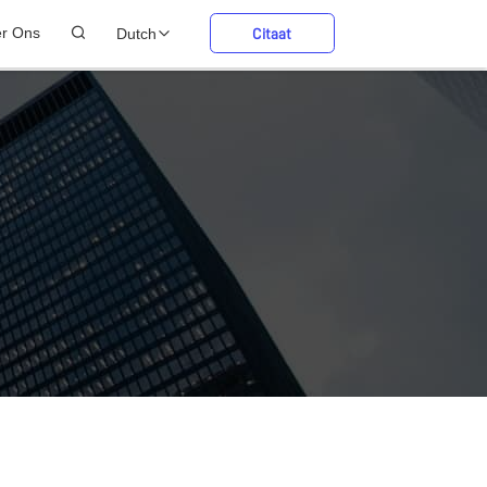
er Ons
Dutch
Citaat