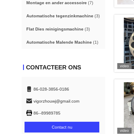
Montage en ander accessoire
(7)
Automatische tegenzinkmachine
(3)
Flat Dies reinigingsmachine
(3)
Automatische Malende Machine
(1)
CONTACTEER ONS
video
86-028-3856-0186
vigorzhouwj@gmail.com
86--89989785
Contact nu
video