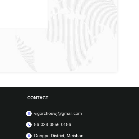
CONTACT
vigorzhouwj@gmail.com
86-028-3856-0186
Dongpo District, Meishan