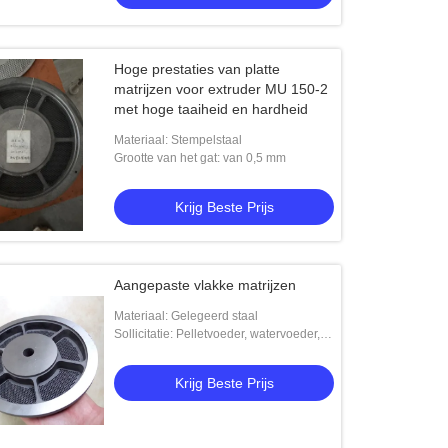
Hoge prestaties van platte
matrijzen voor extruder MU 150-2
met hoge taaiheid en hardheid
Materiaal: Stempelstaal
Grootte van het gat: van 0,5 mm
Krijg Beste Prijs
Aangepaste vlakke matrijzen
Materiaal: Gelegeerd staal
Sollicitatie: Pelletvoeder, watervoeder,
zinkvoeder, suspensievoeder
Krijg Beste Prijs