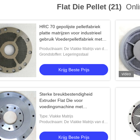
Flat Die Pellet (21)
Onli
HRC 70 gepolijste pelletfabriek
platte matrijzen voor industrieel
gebruik Voederpelletfabriek met
lange levensduur
Productnaam: De Vlakke Matrijs van de
korrelmolen
Grondstoffen: Legeringsstaal
Krijg Beste Prijs
video
Sterke breukbestendigheid
Extruder Flat Die voor
voedingsmachine met
poetsoppervlaktebehandeling
Type: Vlakke Matrijs
Productnaam: De Vlakke Matrijs van de
korrelmolen
Krijg Beste Prijs