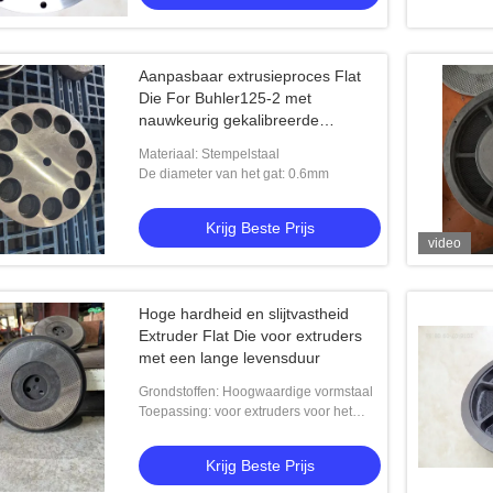
Aanpasbaar extrusieproces Flat
Die For Buhler125-2 met
nauwkeurig gekalibreerde
matrozen
Materiaal: Stempelstaal
De diameter van het gat: 0.6mm
Krijg Beste Prijs
video
Hoge hardheid en slijtvastheid
Extruder Flat Die voor extruders
met een lange levensduur
Grondstoffen: Hoogwaardige vormstaal
Toepassing: voor extruders voor het
pelletten
Krijg Beste Prijs