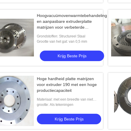
Hoogvacuümovenwarmtebehandeling
en aanpasbare extruderplatte
matrijzen voor verbeterde
voederproductie
Grondstoffen: Structureel Staal
Grootte van het gat: van 0,5 mm
Krijg Beste Prijs
Hoge hardheid platte matrijzen
voor extruder 190 met een hoge
productiecapaciteit
Materiaal: met een breedte van niet
meer dan 15 mm
grootte: Als tekeningen
Krijg Beste Prijs