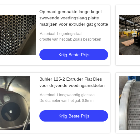
Op maat gemaakte lange kegel
zwevende voedingslaag platte
matrijzen voor extruder gat grootte
Materiaal: Legeringsstaal
grootte van het gat: Zoals besproken
Krijg Beste Prijs
Buhler 125-2 Extruder Flat Dies
voor drijvende voedingsmiddelen
Materiaal: Hoogwaardig gietstaal
De diameter van het gat: 0.8mm
Krijg Beste Prijs